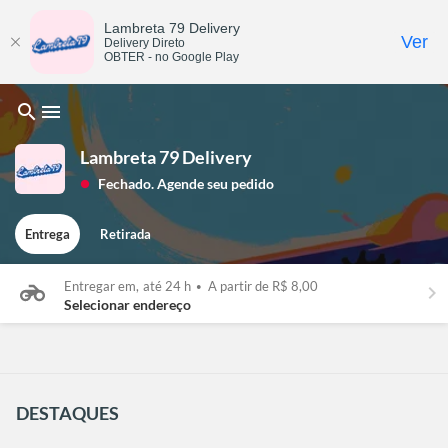
Lambreta 79 Delivery
Ver
Delivery Direto
OBTER - no Google Play
search
menu
Lambreta 79 Delivery
Fechado. Agende seu pedido
lens
Entrega
Retirada
Entregar em,
até 24 h
•
A partir de R$ 8,00
keyboard_arrow_right
Selecionar endereço
DESTAQUES