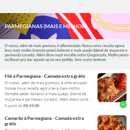
tomates pelados vindos da Itália, e finalizado com
um toque de leite. Tudo isso é reduzido em fogo
baixo por horas. Pra finalizar: parmesão curado
de alta qualidade, ralado na hora.
PARMEGIANAS (MAIS E MELHOR)
O nosso, além de mais gostoso, é diferenciado: Nossa nova receita agora
leva mais molho (tomate pelati italiano) e mais queijo (blend de muçarela e
parmesão curado). Além disso você escolhe entre Gorgonzola, Molho pesto
ou Bacon pra dar aquele up no seu pedido. Sem custo nenhum.
Filé à Parmegiana - Camada extra grátis
O nosso, além de mais gostoso, é diferenciado:
Nossa nova receita agora leva mais molho
(tomate pelati italiano) e mais queijo (blend de
muçarela e parmesão curado). Além disso você
escolhe entre Gorgonzola, Molho pesto ou
add
R$ 69,00
A partir de
Bacon pra dar aquele up no seu pedido. Sem
custo nenhum.
Camarão à Parmegiana - Camada extra
grátis