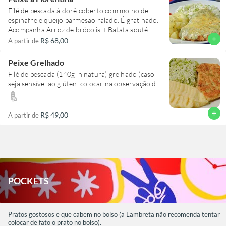
Filé de pescada à dorê coberto com molho de
espinafre e queijo parmesão ralado. É gratinado.
Acompanha Arroz de brócolis + Batata souté.
add
R$ 68,00
A partir de
Peixe Grelhado
Filé de pescada (140g in natura) grelhado (caso
seja sensível ao glúten, colocar na observação do
pedido para não levar farinha de trigo).
Acompanha Arroz branco + purê ou Arroz
branco + legumes cozidos.
add
R$ 49,00
A partir de
POCKETS
Pratos gostosos e que cabem no bolso (a Lambreta não recomenda tentar
colocar de fato o prato no bolso).