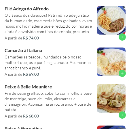
Filé Adega do Alfredo
O clássico dos clássicos! Patrimônio adeguístico
da humanidade, esse medalhões grelhados levam
nosso molho madeira que é reduzido por horas e
ainda é envolvido com tiras de cebola, presunto,
ervilhas e calabresa. Acompanha arroz branco e
add
R$ 74,00
A partir de
fritas como deve ser.
Camarão à Italiana
Camarões salteados, inundados pelo nosso
molho 4 queijos e por fim gratinado. Acompanha
arroz branco e purê.
add
R$ 69,00
A partir de
Peixe à Belle Meunière
Filé de peixe grelhado, coberto com molho a base
de manteiga, suco de limão, alcaparras e
champignon. Acompanha arroz branco + purê de
batata.
add
R$ 68,00
A partir de
Peixe à Fiorentina