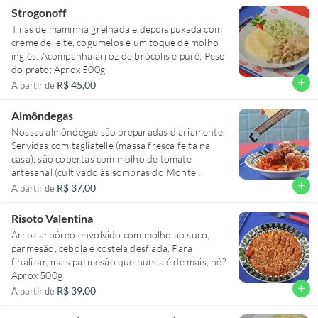
Strogonoff
Tiras de maminha grelhada e depois puxada com
creme de leite, cogumelos e um toque de molho
inglês. Acompanha arroz de brócolis e purê. Peso
do prato: Aprox 500g.
add
R$ 45,00
A partir de
Almôndegas
Nossas almôndegas são preparadas diariamente.
Servidas com tagliatelle (massa fresca feita na
casa), são cobertas com molho de tomate
artesanal (cultivado às sombras do Monte
Vesúvio) e finalizadas com parmesão curado
add
R$ 37,00
A partir de
ralado.
Risoto Valentina
Arroz arbóreo envolvido com molho ao suco,
parmesão, cebola e costela desfiada. Para
finalizar, mais parmesão que nunca é de mais, né?
Aprox 500g
add
R$ 39,00
A partir de