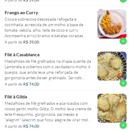
Frango ao Curry
Coxa e sobrecoxa desossada refogada e
cozinhada, acrescida de um molho à base de
tomate, cebola, alho, leite de coco e curry.
Acompanha arroz branco e batatas coradas.
add
R$ 39,00
A partir de
Filé à Casablanca
Medalhões de filé grelhados na chapa quente da
Lambreta e cobertos com o verdadeiro molho 4
queijos, que ainda leva uma reforçada de
gorgonzola antes de ser gratinado. Servido
envolvido no espaguete.
add
R$ 74,00
A partir de
Filé à Gilda
Medalhões de filé grelhados e acariciados com
nosso gentil molho Gilda. O molho leva creme de
leite fresquinho, gorgonzola, parmesão e
"alegrim" (alecrim que ficou alegre de virar molho
na Lambreta). Servido envolvido no espaguete.
add
R$ 74,00
A partir de