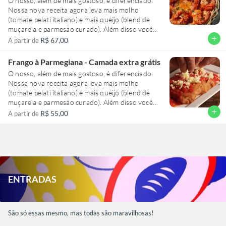
O nosso, além de mais gostoso, é diferenciado:
Nossa nova receita agora leva mais molho
(tomate pelati italiano) e mais queijo (blend de
muçarela e parmesão curado). Além disso você
escolhe entre Gorgonzola, Molho pesto ou
add
R$ 67,00
A partir de
Bacon pra dar aquele up no seu pedido. Sem
custo nenhum.
Frango à Parmegiana - Camada extra grátis
O nosso, além de mais gostoso, é diferenciado:
Nossa nova receita agora leva mais molho
(tomate pelati italiano) e mais queijo (blend de
muçarela e parmesão curado). Além disso você
escolhe entre Gorgonzola, Molho pesto ou
add
R$ 55,00
A partir de
Bacon pra dar aquele up no seu pedido. Sem
custo nenhum.
ENTRADAS
São só essas mesmo, mas todas são maravilhosas!