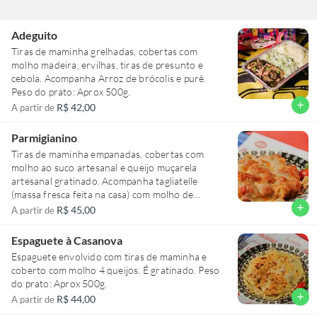
Adeguito
Tiras de maminha grelhadas, cobertas com
molho madeira, ervilhas, tiras de presunto e
cebola. Acompanha Arroz de brócolis e purê.
Peso do prato: Aprox 500g.
add
R$ 42,00
A partir de
Parmigianino
Tiras de maminha empanadas, cobertas com
molho ao suco artesanal e queijo muçarela
artesanal gratinado. Acompanha tagliatelle
(massa fresca feita na casa) com molho de
tomate. Peso do prato: Aprox 550g.
add
R$ 45,00
A partir de
Espaguete à Casanova
Espaguete envolvido com tiras de maminha e
coberto com molho 4 queijos. É gratinado. Peso
do prato: Aprox 500g.
add
R$ 44,00
A partir de