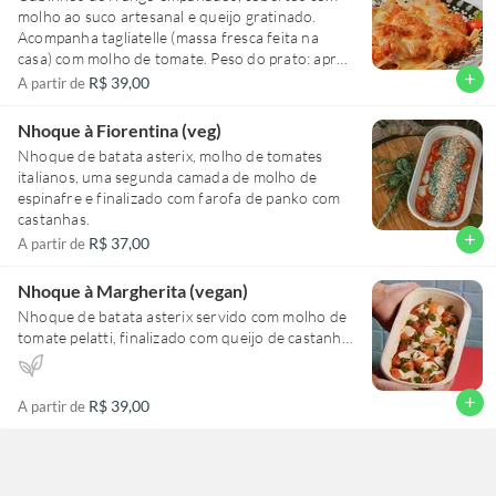
molho ao suco artesanal e queijo gratinado.
Acompanha tagliatelle (massa fresca feita na
casa) com molho de tomate. Peso do prato: aprox
550g.
add
R$ 39,00
A partir de
Nhoque à Fiorentina (veg)
Nhoque de batata asterix, molho de tomates
italianos, uma segunda camada de molho de
espinafre e finalizado com farofa de panko com
castanhas.
add
R$ 37,00
A partir de
Nhoque à Margherita (vegan)
Nhoque de batata asterix servido com molho de
tomate pelatti, finalizado com queijo de castanha
e pesto vegano.
add
R$ 39,00
A partir de