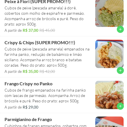
Peixe à Fiori (SUPER PROMO!!!)
Cubos de peixe (pescada amarela) à dorê,
cobertos com molho de espinafre e parmesão.
Acompanha arroz de brócolis e purê. Peso do
prato: aprox 500g.
add
R$ 37,00
R$ 45,00
A partir de
Crispy & Chips (SUPER PROMO!!!)
Cubos de peixe (pescada amarela) empanados na
farinha panko, redução de balsâmico e limão
siciliano. Acompanha arroz branco e batatas
coradas. Peso do prato: aprox 500g.
add
R$ 35,00
R$ 42,00
A partir de
Frango Crispy no Panko
Cubos de frango empanados na farinha panko
com lascas de parmesão. Acompanha Arroz de
brócolis e purê. Peso do prato: aprox 500g.
add
R$ 29,00
A partir de
Parmigianino de Frango
Cubinhos de frango empanados, cobertos com