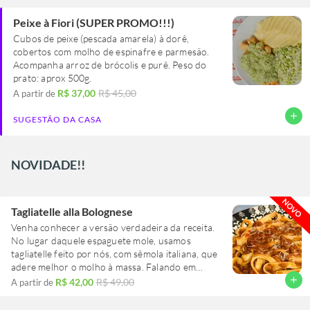
Peixe à Fiori (SUPER PROMO!!!)
Cubos de peixe (pescada amarela) à dorê,
cobertos com molho de espinafre e parmesão.
Acompanha arroz de brócolis e purê. Peso do
prato: aprox 500g.
R$ 37,00
R$ 45,00
A partir de
add
SUGESTÃO DA CASA
NOVIDADE!!
NOVO
Tagliatelle alla Bolognese
Venha conhecer a versão verdadeira da receita.
No lugar daquele espaguete mole, usamos
tagliatelle feito por nós, com sêmola italiana, que
adere melhor o molho à massa. Falando em
molho: o nosso é preparado seguindo a receita
add
R$ 42,00
R$ 49,00
A partir de
original, desde o refogado de salsão, cenoura e
cebola, passando pelo vinho tinto e pelos