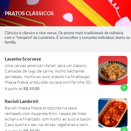
PRATOS CLÁSSICOS
Clássico é clássico e vice-versa. Os pratos mais tradicionais da culinária
com o "tompero" da Lambreta. É só escolher o tamanho individual, dueto ou
família.
Lasanha Scorsese
Uma versão american-italian para um clássico.
Camadas de ragu de carne, molho bechamel,
parmesão, molho ao suco e pesto na finalização.
Massa fresca produzida na casa com farinha 00
italiana.
add
R$ 59,00
A partir de
Ravioli Lambreti
Ravioli (massa fresca produzida na casa),
recheado com muçarela Roni, raspas de limão
siciliano e finalizado com molho ao suco e bacon.
Caso queira o seu na versão vegetariana (sem
bacon), basta colocar na observação.
add
R$ 39,00
A partir de